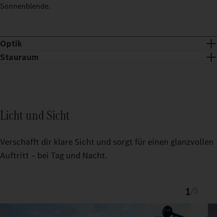
Sonnenblende.
Optik
Stauraum
Licht und Sicht
Verschafft dir klare Sicht und sorgt für einen glanzvollen
Auftritt – bei Tag und Nacht.
1
/
5
Chromspange und -dots verleihen der ProCabin Front eine
exklusive Optik.
Der passgenaue TruckLocker schafft mehr Ordnung und