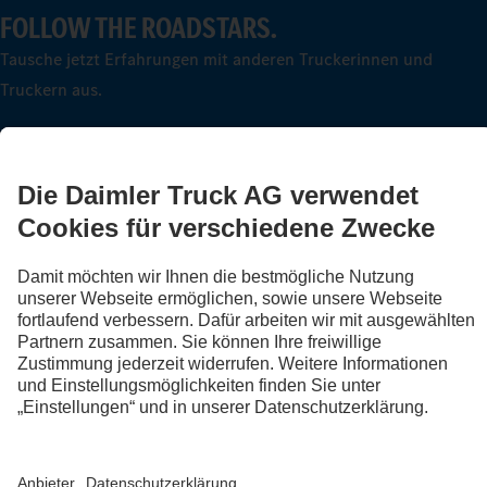
FOLLOW THE ROADSTARS.
Tausche jetzt Erfahrungen mit anderen Truckerinnen und
Truckern aus.
Steig ein
LANGUAGE
DE
FR
IT
Impressum
Rechtliche Hinweise
Datenschutz Schweiz