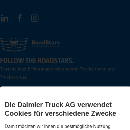
FOLLOW THE ROADSTARS.
Tausche jetzt Erfahrungen mit anderen Truckerinnen und
Truckern aus.
Steig ein
LANGUAGE