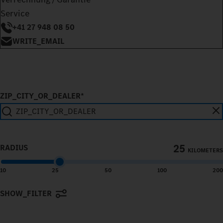
Service
+41 27 948 08 50
WRITE_EMAIL
ZIP_CITY_OR_DEALER*
SEARCH_IN_IMMEDIATE_VICINITY
25
RADIUS
KILOMETERS
10
25
50
100
200
SHOW_FILTER
Terms of use
© 1987–2026 HERE, Navteq, PSMA, Canada