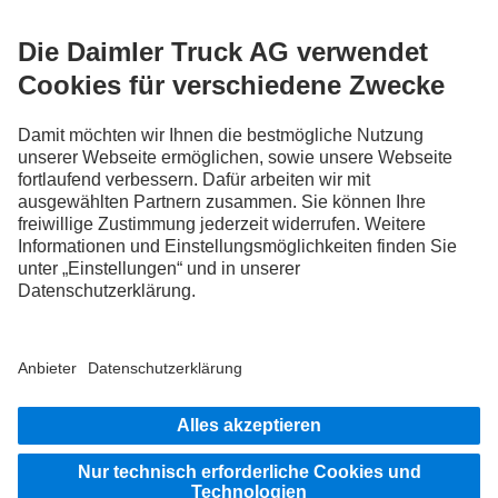
FOLLOW THE ROADSTARS.
Tausche jetzt Erfahrungen mit anderen Truckerinnen und
Truckern aus.
Steig ein
LANGUAGE
FR
DE
Impressum
Rechtliche Hinweise
Datenschutz Schweiz